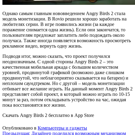
Однако самым главным нововведением Angry Birds 2 стала
модель монетизации. В Rovio решили хорошо заработать на
любителях серии. В игре появились жизни (за каждое
поражение снимается одна жизнь). Если они закончатся, то
пользователям предложат заплатить либо подождать около
получаса. Также иногда появляется возможность просмотреть
рекламное видео, вернуть одну жизнь.
Подводя итог, можно сказать, что проект получился
неоднозначным. С одной стороны Angry Birds 2 – это
качественная мобильная аркада с большим количеством
уровней, продвинутой графикой (возможно даже слишком
продвинутой, что неблагоприятно сказывается на батареи) и
неплохим саундтреком. Но с другой – модель монетизации
отбивает все желание играть. На данный момент Angry Birds 2
представляет собой проект, в который можно играть по 10-15
минут за раз, потом откладывать устройство на час, ожидая
пока восстановятся все жизни.
Скачать Angry Birds 2 бесплатно в App Store
Опубликовано в
Компьютеры и гаджеты
Навигация
Предыдущая:
Дизайнер поделился возможным механизмом