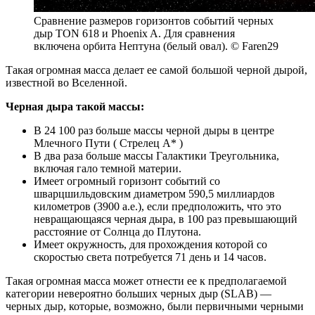
Сравнение размеров горизонтов событий черных
дыр TON 618 и Phoenix A. Для сравнения
включена орбита Нептуна (белый овал). ©
Faren29
Такая огромная масса делает ее самой большой черной дырой,
известной во Вселенной.
Черная дыра такой массы:
В 24 100 раз больше массы черной дыры в центре
Млечного Пути ( Стрелец A* )
В два раза больше массы Галактики Треугольника,
включая гало темной материи.
Имеет огромный горизонт событий со
шварцшильдовским диаметром 590,5 миллиардов
километров (3900 а.е.), если предположить, что это
невращающаяся черная дыра, в 100 раз превышающий
расстояние от Солнца до Плутона.
Имеет окружность, для прохождения которой со
скоростью света потребуется 71 день и 14 часов.
Такая огромная масса может отнести ее к предполагаемой
категории невероятно больших черных дыр (SLAB) —
черных дыр, которые, возможно, были первичными черными