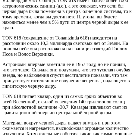
миллиардов масс Солнца. TON 618 имеет радиус более 1000
астрономических единиц (а.е.), а это означает, что если бы
черная дыра была помещена в центр Солнечной системы, то к
тому времени, когда вы достигнете Плутона, вы будете
находиться менее чем в 5% пути от центра черной дыры к ее
краю.
TON 618 (сокращение от Tonantzintla 618) находится на
расстоянии около 10,3 миллиарда световых лет от Земли. На
ночном небе она расположена на границе созвездий Гончих
Псов и Волос Вероники.
Астрономы впервые заметили ее в 1957 году, но не поняли,
что это такое. Сначала они подумали, что это тусклая голубая
звезда, но наблюдения спустя десятилетие показали, что там
присутствует интенсивное излучение вещества, падающего в
гигантскую черную дыру.
TON 618 питает квазар, один из самых ярких объектов во
всей Вселенной, с силой освещения 140 триллионов солнц
при абсолютной величине -30,7. Квазары извлекают свет из
гравитационной энергии центральной черной дыры.
Материал вокруг черной дыры падает внутрь и при этом
сжимается и нагревается, высвобождая огромное количество
излучения. Хотя отдельные события, такие как самые мощные