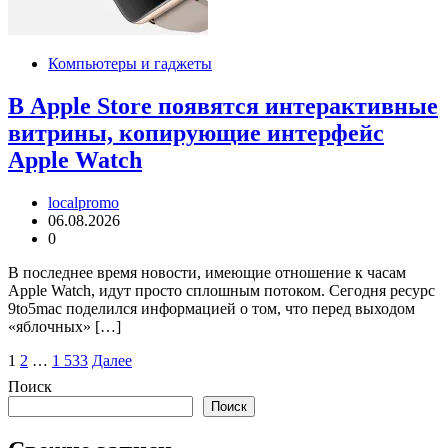
Компьютеры и гаджеты
В Apple Store появятся интерактивные
витрины, копирующие интерфейс
Apple Watch
localpromo
06.08.2026
0
В последнее время новости, имеющие отношение к часам
Apple Watch, идут просто сплошным потоком. Сегодня ресурс
9to5mac поделился информацией о том, что перед выходом
«яблочных» […]
Пагинация
1
2
…
1 533
Далее
записей
Поиск
Поиск