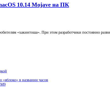
macOS 10.14 Mojave на ПК
любителям «хакинтоша». При этом разработчики постоянно разви
дкой
 «яблоко» в названии часов
e M9