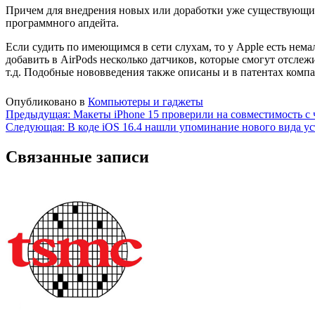
Причем для внедрения новых или доработки уже существующи
программного апдейта.
Если судить по имеющимся в сети слухам, то у Apple есть не
добавить в AirPods несколько датчиков, которые смогут отсле
т.д. Подобные нововведения также описаны и в патентах комп
Опубликовано в
Компьютеры и гаджеты
Навигация
Предыдущая:
Макеты iPhone 15 проверили на совместимость с 
Следующая:
В коде iOS 16.4 нашли упоминание нового вида ус
по
записям
Связанные записи