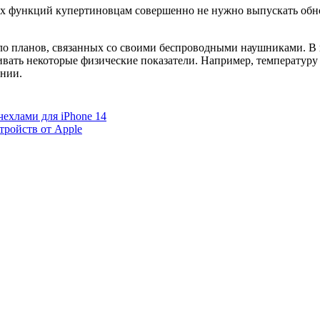
х функций купертиновцам совершенно не нужно выпускать обн
мало планов, связанных со своими беспроводными наушниками. В
живать некоторые физические показатели. Например, температуру
ании.
чехлами для iPhone 14
тройств от Apple