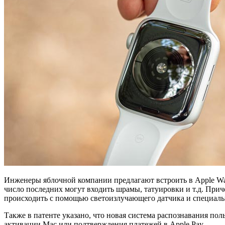
Инженеры яблочной компании предлагают встроить в Apple Watc
число последних могут входить шрамы, татуировки и т.д. При
происходить с помощью светоизлучающего датчика и специал
Также в патенте указано, что новая система распознавания пол
активации Mac или подтверждения платежей в Apple Pay.