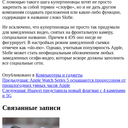
С помощью такого шага купертиновцы хотят не просто
закрепить за собой термин «слоуфи», но и не дать другим
компаниям создавать приложения или какие-либо функции,
содержащие в название слово Slofie.
Не исключено, что купертиновцы не просто так придумали
для замедленных видео, снятых на фронтальную камеру,
специальное название. Причем в iOS оно нигде не
фигурирует. В настройках режим замедленной съемки
отмечен как «slo-mo». Однако, учитывая популярность Apple,
Slofie может стать неофициальным обозначением любых
замедленных селфи-видео, которые вскоре должны заполнить
все социальные сети.
Опубликовано в
Компьютеры и гаджеты
Навигация
Предыдущая:
Apple Watch Series 5 оснащаются процессором от
прошлогодних умных часов Apple
по
Следующая:
Huawei представила новый флагман с 4 камерами
записям
и 5G
Связанные записи