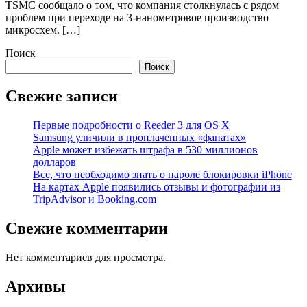
TSMC сообщало о том, что компания столкнулась с рядом
проблем при переходе на 3-нанометровое производство
микросхем. […]
Поиск
Поиск
Свежие записи
Первые подробности о Reeder 3 для OS X
Samsung уличили в проплаченных «фанатах»
Apple может избежать штрафа в 530 миллионов
долларов
Все, что необходимо знать о пароле блокировки iPhone
На картах Apple появились отзывы и фотографии из
TripAdvisor и Booking.com
Свежие комментарии
Нет комментариев для просмотра.
Архивы