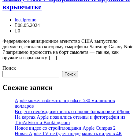
взрывчатке
localpromo
08.05.2024
0
Федеральное авиационное агентство США выпустило
документ, согласно которому смартфоны Samsung Galaxy Note
7 запрещено проносить на борт самолета — так же, как
оружие и взрывчатку. […]
Поиск
Поиск
Свежие записи
Apple может избежать штрафа в 530 миллионов
долларов
Все, что необходимо знать о пароле блокировки iPhone
На картах Apple появились отзывы и фотографии из
TripAdvisor и Booking.com
Новое видео со стройплощадки Apple Cumpus 2
Новая Apple TV не будет поддерживать видео в 4К