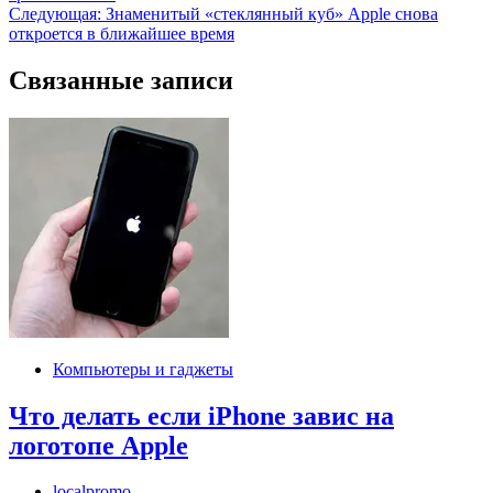
по
Следующая:
Знаменитый «стеклянный куб» Apple снова
записям
откроется в ближайшее время
Связанные записи
Компьютеры и гаджеты
Что делать если iPhone завис на
логотопе Apple
localpromo