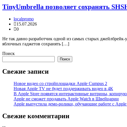
TinyUmbrella позволяет сохранять SHSH 
localpromo
15.07.2026
0
Не так давно разработчик одной из самых старых джейлбрейк-
яблочных гаджетов сохранять […]
Поиск
Поиск
Свежие записи
Новое видео со стройплощадки Apple Cumpus 2
Новая Apple TV не будет поддерживать видео в 4К
В Apple Store появятся интерактивные витрины, копиру
Apple не сможет продавать Apple Watch в Швейцарии
Apple выпустила демо-ролики, обучающие работе с Apple
Свежие комментарии