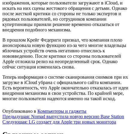
изображения, которые пользователи загружают в iCloud, и
искать на них сцены жестокого обращения с детьми. Однако
после жесткой критики со стороны не только экспертов и
рядовых пользователей, но сотрудников компании
купертиновцы приняли решение временно отказаться от
внедрения подобного механизма.
В прошлом Крейг Федериги признал, что компания плохо
анонсировала новую функцию из-за чего многие владельцы
яблочных устройств очень негативно отнеслись к
нововведению. После критики со стороны пользователей
Apple отложила релиз на неопределенный срок. Однако
сейчас ситуация изменилась снова.
Теперь информация о системе сканирования снимков при их
загрузке в iCloud убрана с официального сайта компании.
Есть вероятность, что Apple окончательно отказалась от идеи
внедрения механизма в свои устройства. По крайней мере,
многие пользователи надеются именно на такой исход.
Опубликовано в
Компьютеры и гаджеты
Навигация
Предыдущая:
Nomad выпустила новую версию Base Station
Следующая:
LG создает для Apple три новых монитора
по
записям