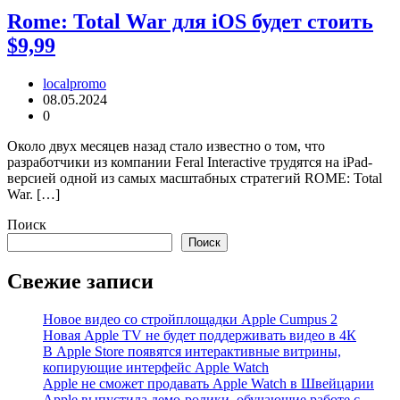
Rome: Total War для iOS будет стоить
$9,99
localpromo
08.05.2024
0
Около двух месяцев назад стало известно о том, что
разработчики из компании Feral Interactive трудятся на iPad-
версией одной из самых масштабных стратегий ROME: Total
War. […]
Поиск
Поиск
Свежие записи
Новое видео со стройплощадки Apple Cumpus 2
Новая Apple TV не будет поддерживать видео в 4К
В Apple Store появятся интерактивные витрины,
копирующие интерфейс Apple Watch
Apple не сможет продавать Apple Watch в Швейцарии
Apple выпустила демо-ролики, обучающие работе с