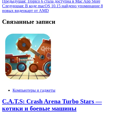
Навигация
Предыдущая:
Tropico 6 стала доступна в Mac App Store
Следующая:
В коде macOS 10.15 найдено упоминание 8
по
новых видеокарт от AMD
записям
Связанные записи
Компьютеры и гаджеты
C.A.T.S: Crash Arena Turbo Stars —
котики и боевые машины