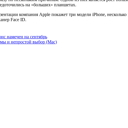
едоточились на «больших» планшетах.
езентации компания Apple покажет три модели iPhone, нескольк
анер Face ID.
онс намечен на сентябрь
блемы и непростой выбор (Мас)