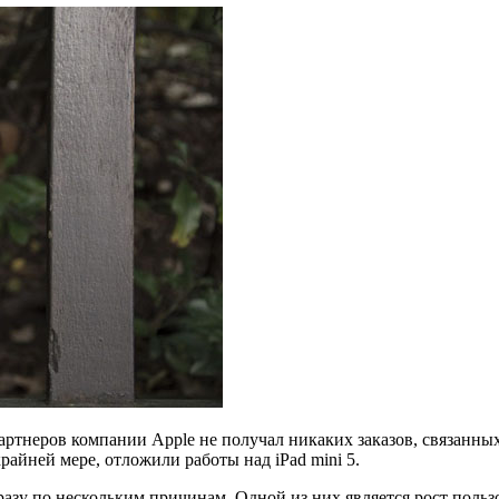
партнеров компании Apple не получал никаких заказов, связанн
райней мере, отложили работы над iPad mini 5.
сразу по нескольким причинам. Одной из них является рост поль