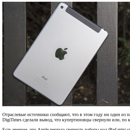
Отраслевые источники сообщают, что в этом году ни один из 
DigiTimes сделали вывод, что купертиновцы свернули или, по к
Есть мнение, что Apple решила свернуть работы над iPad mini 