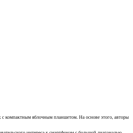
ых с компактным яблочным планшетом. На основе этого, авторы
зовательского интереса к смартфонам с большой диагональю.