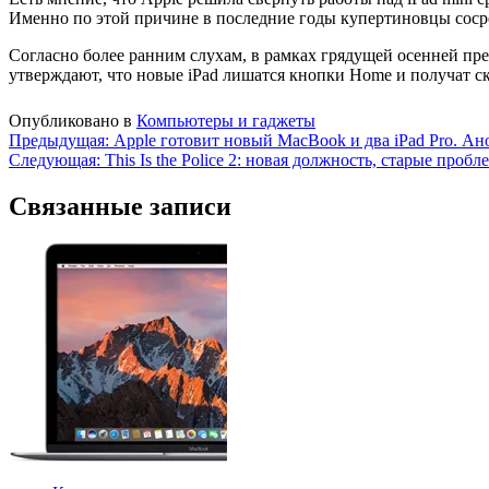
Именно по этой причине в последние годы купертиновцы соср
Согласно более ранним слухам, в рамках грядущей осенней пр
утверждают, что новые iPad лишатся кнопки Home и получат ск
Опубликовано в
Компьютеры и гаджеты
Навигация
Предыдущая:
Apple готовит новый MacBook и два iPad Pro. Ан
Следующая:
This Is the Police 2: новая должность, старые про
по
записям
Связанные записи