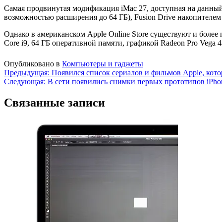
Самая продвинутая модификация iMac 27, доступная на данный м
возможностью расширения до 64 ГБ), Fusion Drive накопителем 
Однако в американском Apple Online Store существуют и более 
Core i9, 64 ГБ оперативной памяти, графикой Radeon Pro Vega 
Опубликовано в
Компьютеры и гаджеты
Навигация
Предыдущая:
Появился список сериалов и фильмов Apple, кото
Следующая:
В сети появились снимки первых прототипов iPho
по
записям
Связанные записи