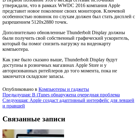
утверждали, что в рамках WWDC 2016 компания Apple
представит новое поколение своих мониторов. Ключевой
особенностью новинок по слухам должен был стать дисплей с
разрешением 5120х2880 точек.
Дополнительно обновленные Thunderbolt Display должны
были получить свой собственный графический ускоритель,
который бы помог снизить нагрузку на видеокарту
компьютера.
Как уже было сказано выше, Thunderbolt Display будут
доступны в розничных магазинах Apple Store и у
авторизованных ритейлеров до того момента, пока не
закончатся складские запасы.
Опубликовано в
Компьютеры и гаджеты
Навигация
Предыдущая:
В iTunes обнаружена очередная проблема
Следующая:
Apple создаст адаптивный интерфейс для левшей
по
и правшей
записям
Связанные записи