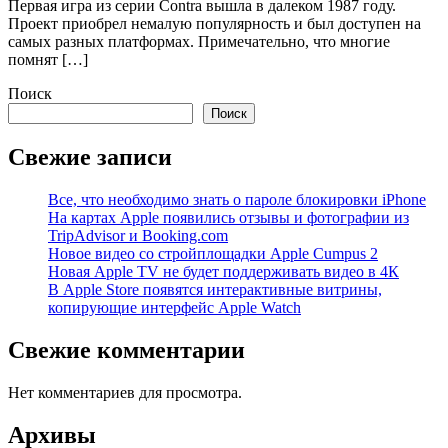
Первая игра из серии Contra вышла в далеком 1987 году.
Проект приобрел немалую популярность и был доступен на
самых разных платформах. Примечательно, что многие
помнят […]
Поиск
Поиск
Свежие записи
Все, что необходимо знать о пароле блокировки iPhone
На картах Apple появились отзывы и фотографии из
TripAdvisor и Booking.com
Новое видео со стройплощадки Apple Cumpus 2
Новая Apple TV не будет поддерживать видео в 4К
В Apple Store появятся интерактивные витрины,
копирующие интерфейс Apple Watch
Свежие комментарии
Нет комментариев для просмотра.
Архивы