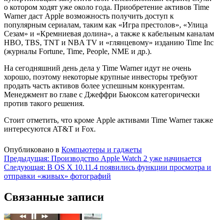
о котором ходят уже около года. Приобретение активов Time
Warner даст Apple возможность получить доступ к
популярным сериалам, таким как «Игра престолов», «Улица
Сезам» и «Кремниевая долина», а также к кабельным каналам
HBO, TBS, TNT и NBA TV и «глянцевому» изданию Time Inc
(журналы Fortune, Time, People, NME и др.).
На сегодняшний день дела у Time Warner идут не очень
хорошо, поэтому некоторые крупные инвесторы требуют
продать часть активов более успешным конкурентам.
Менеджмент во главе с Джеффри Бьюксом категорически
против такого решения.
Стоит отметить, что кроме Apple активами Time Warner также
интересуются AT&T и Fox.
Опубликовано в
Компьютеры и гаджеты
Навигация
Предыдущая:
Производство Apple Watch 2 уже начинается
Следующая:
В OS X 10.11.4 появились функции просмотра и
по
отправки «живых» фотографий
записям
Связанные записи