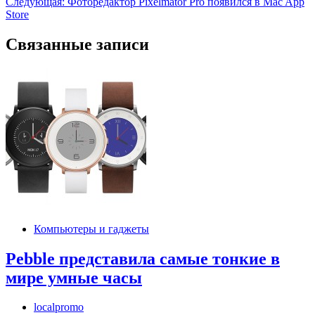
Следующая:
Фоторедактор Pixelmator Pro появился в Mac App
по
Store
записям
Связанные записи
Компьютеры и гаджеты
Pebble представила самые тонкие в
мире умные часы
localpromo