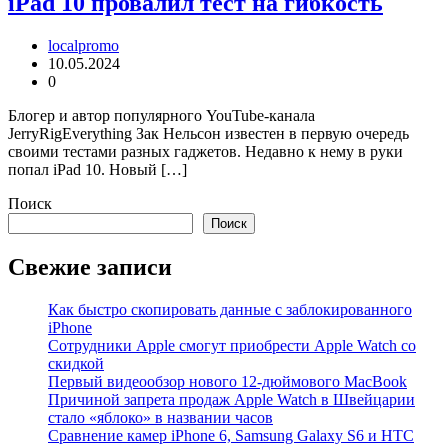
iPad 10 провалил тест на гибкость
localpromo
10.05.2024
0
Блогер и автор популярного YouTube-канала
JerryRigEverything Зак Нельсон известен в первую очередь
своими тестами разных гаджетов. Недавно к нему в руки
попал iPad 10. Новый […]
Поиск
Поиск
Свежие записи
Как быстро скопировать данные с заблокированного
iPhone
Сотрудники Apple смогут приобрести Apple Watch со
скидкой
Первый видеообзор нового 12-дюймового MacBook
Причиной запрета продаж Apple Watch в Швейцарии
стало «яблоко» в названии часов
Cравнение камер iPhone 6, Samsung Galaxy S6 и HTC