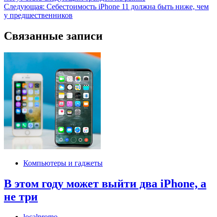
по
Следующая:
Себестоимость iPhone 11 должна быть ниже, чем
записям
у предшественников
Связанные записи
Компьютеры и гаджеты
В этом году может выйти два iPhone, а
не три
localpromo