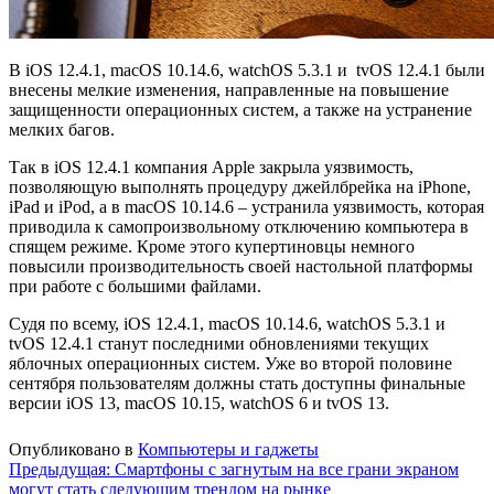
В iOS 12.4.1, macOS 10.14.6, watchOS 5.3.1 и tvOS 12.4.1 были
внесены мелкие изменения, направленные на повышение
защищенности операционных систем, а также на устранение
мелких багов.
Так в iOS 12.4.1 компания Apple закрыла уязвимость,
позволяющую выполнять процедуру джейлбрейка на iPhone,
iPad и iPod, а в macOS 10.14.6 – устранила уязвимость, которая
приводила к самопроизвольному отключению компьютера в
спящем режиме. Кроме этого купертиновцы немного
повысили производительность своей настольной платформы
при работе с большими файлами.
Судя по всему, iOS 12.4.1, macOS 10.14.6, watchOS 5.3.1 и
tvOS 12.4.1 станут последними обновлениями текущих
яблочных операционных систем. Уже во второй половине
сентября пользователям должны стать доступны финальные
версии iOS 13, macOS 10.15, watchOS 6 и tvOS 13.
Опубликовано в
Компьютеры и гаджеты
Навигация
Предыдущая:
Смартфоны с загнутым на все грани экраном
могут стать следующим трендом на рынке