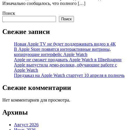
Изначально сообщалось, что полного […]
Поиск
Поиск
Свежие записи
Новая Apple TV не будет поддерживать видео в 4К
В Apple Store появятся интерактивные витрины,
копирующие интерфейс Apple Watch
Apple не сможет продавать Apple Watch в Швейцарии
Apple выпустила демо-ролики, обучающие работе с
Apple Watch
Предзаказ на Apple Watch стартует 10 апреля в полночь
Свежие комментарии
Нет комментариев для просмотра.
Архивы
Август 2026
Июль 2026