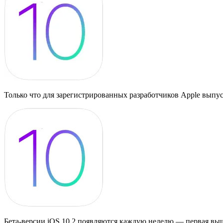
Только что для зарегистрированных разработчиков Apple выпуст
Бета-версии iOS 10.2 появляются каждую неделю — первая вышл