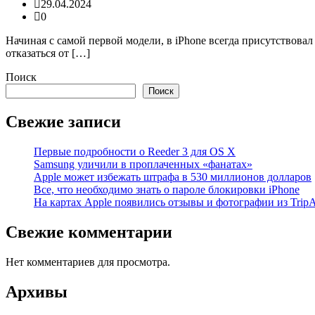
29.04.2024
0
Начиная с самой первой модели, в iPhone всегда присутствов
отказаться от […]
Поиск
Поиск
Свежие записи
Первые подробности о Reeder 3 для OS X
Samsung уличили в проплаченных «фанатах»
Apple может избежать штрафа в 530 миллионов долларов
Все, что необходимо знать о пароле блокировки iPhone
На картах Apple появились отзывы и фотографии из TripA
Свежие комментарии
Нет комментариев для просмотра.
Архивы