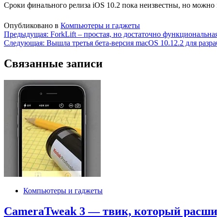
Сроки финального релиза iOS 10.2 пока неизвестны, но можно 
Опубликовано в
Компьютеры и гаджеты
Навигация
Предыдущая:
ForkLift – простая, но достаточно функциональная
Следующая:
Вышла третья бета-версия macOS 10.12.2 для разр
по
записям
Связанные записи
Компьютеры и гаджеты
CameraTweak 3 — твик, который расши