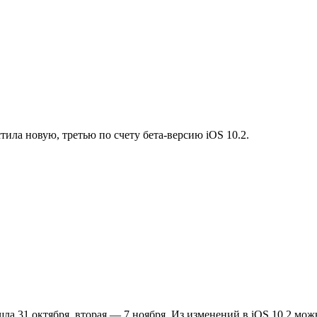
ила новую, третью по счету бета-версию iOS 10.2.
а 31 октября, вторая — 7 ноября. Из изменений в iOS 10.2 можн