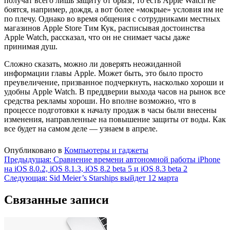
получат всего лишь защиту от брызг, то есть Apple Watch не
боятся, например, дождя, а вот более «мокрые» условия им не
по плечу. Однако во время общения с сотрудниками местных
магазинов Apple Store Тим Кук, расписывая достоинства
Apple Watch, рассказал, что он не снимает часы даже
принимая душ.
Сложно сказать, можно ли доверять неожиданной
информации главы Apple. Может быть, это было просто
преувеличение, призванное подчеркнуть, насколько хороши и
удобны Apple Watch. В преддверии выхода часов на рынок все
средства рекламы хороши. Но вполне возможно, что в
процессе подготовки к началу продаж в часы были внесены
изменения, направленные на повышение защиты от воды. Как
все будет на самом деле — узнаем в апреле.
Опубликовано в
Компьютеры и гаджеты
Навигация
Предыдущая:
Сравнение времени автономной работы iPhone
на iOS 8.0.2, iOS 8.1.3, iOS 8.2 beta 5 и iOS 8.3 beta 2
по
Следующая:
Sid Meier’s Starships выйдет 12 марта
записям
Связанные записи