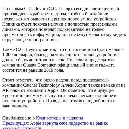
По словам C.C. Леунг (C.C. Leung), сегодня один крупный
производитель работает над тем, чтобы в ближайшие
несколько лет вывести на рынок новое умное устройство.
Новинка будет похожа на очки с полностью прозрачными
линзами, которые позволят пользователю не только
просматривать информацию, но и не будут мешать ему видеть
окружающее пространство.
Также C.C. Леунг отметил, что стоить новинка будет меньше
1 000 долларов, благодаря чему спрос на новое устройство
должен быть достаточно высок. По словам председателя
компании Quanta Computer, официальный анонс гаджета
состоится не раньше 2019 года.
Стоит отметить, что около недели назад председатель
компании Catcher Technology Аллен Хорнг также намекнул на
AR-очки от компании Apple. Он отметил, что в будущем
купертиновцы могут выпустить некое легкое и удобное в
ношении устройство. Правда, на этом все подробности и
закончились.
Опубликовано в
Компьютеры и гаджеты
Навигация
Предыдущая:
Apple вернула себе лидерство на рынке
носимых устройств