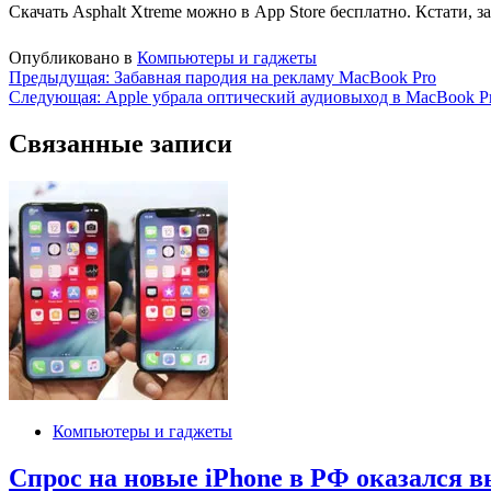
Скачать Asphalt Xtreme можно в App Store бесплатно. Кстати, з
Опубликовано в
Компьютеры и гаджеты
Навигация
Предыдущая:
Забавная пародия на рекламу MacBook Pro
Следующая:
Apple убрала оптический аудиовыход в MacBook P
по
записям
Связанные записи
Компьютеры и гаджеты
Спрос на новые iPhone в РФ оказался в