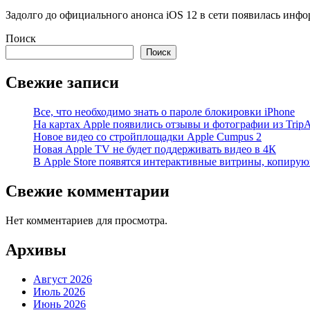
Задолго до официального анонса iOS 12 в сети появилась инфо
Поиск
Поиск
Свежие записи
Все, что необходимо знать о пароле блокировки iPhone
На картах Apple появились отзывы и фотографии из TripA
Новое видео со стройплощадки Apple Cumpus 2
Новая Apple TV не будет поддерживать видео в 4К
В Apple Store появятся интерактивные витрины, копиру
Свежие комментарии
Нет комментариев для просмотра.
Архивы
Август 2026
Июль 2026
Июнь 2026