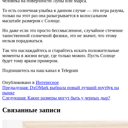
человека на поверхности Луны или Марса.
То есть солнечная улыбка в данном случае — это игра разума,
только на этот раз она разыгрывается в колоссальном
масштабе размером с Солнце.
Но даже если это просто бессмысленное, случайное стечение
таинственной солнечной физики, это не значит, что этому
нельзя порадоваться.
Так что наслаждайтесь и старайтесь искать положительные
моменты в жизни везде, где только можно. Пусть Солнце
будет тому ярким примером.
Подпишитесь на наш канал в Telegram
Опубликовано в
Интересное
Навигация
Предыдущая:
DxOMark выбрала новый лучший ноутбук на
рынке
по
Следующая:
Какие размеры могут быть у черных дыр?
записям
Связанные записи