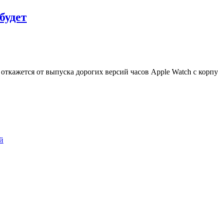
будет
e откажется от выпуска дорогих версий часов Apple Watch c кор
й