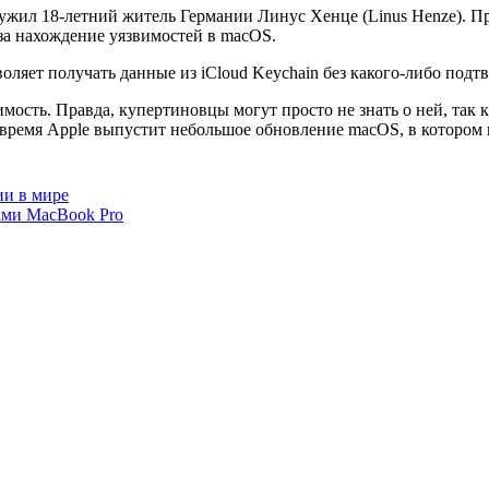
ружил 18-летний житель Германии Линус Хенце (Linus Henze). П
за нахождение уязвимостей в macOS.
зволяет получать данные из iCloud Keychain без какого-либо подт
ость. Правда, купертиновцы могут просто не знать о ней, так 
ремя Apple выпустит небольшое обновление macOS, в котором и
ии в мире
ами MacBook Pro