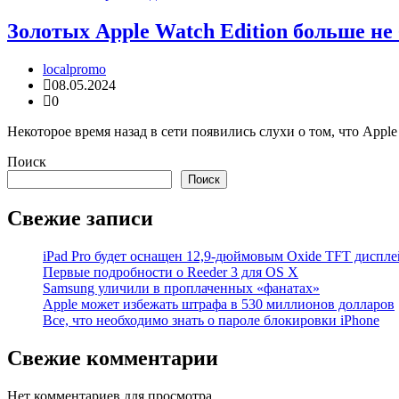
Золотых Apple Watch Edition больше не 
localpromo
08.05.2024
0
Некоторое время назад в сети появились слухи о том, что Appl
Поиск
Поиск
Свежие записи
iPad Pro будет оснащен 12,9-дюймовым Oxide TFT диспле
Первые подробности о Reeder 3 для OS X
Samsung уличили в проплаченных «фанатах»
Apple может избежать штрафа в 530 миллионов долларов
Все, что необходимо знать о пароле блокировки iPhone
Свежие комментарии
Нет комментариев для просмотра.