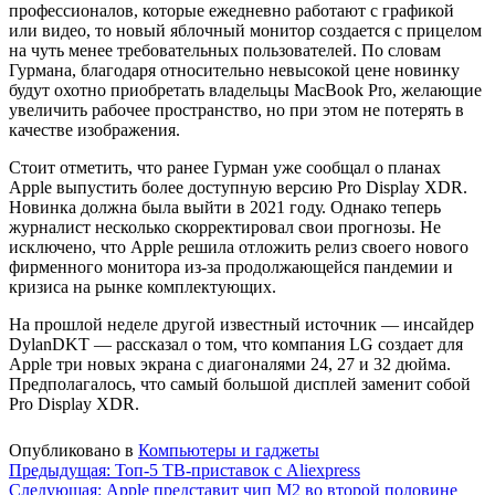
профессионалов, которые ежедневно работают с графикой
или видео, то новый яблочный монитор создается с прицелом
на чуть менее требовательных пользователей. По словам
Гурмана, благодаря относительно невысокой цене новинку
будут охотно приобретать владельцы MacBook Pro, желающие
увеличить рабочее пространство, но при этом не потерять в
качестве изображения.
Стоит отметить, что ранее Гурман уже сообщал о планах
Apple выпустить более доступную версию Pro Display XDR.
Новинка должна была выйти в 2021 году. Однако теперь
журналист несколько скорректировал свои прогнозы. Не
исключено, что Apple решила отложить релиз своего нового
фирменного монитора из-за продолжающейся пандемии и
кризиса на рынке комплектующих.
На прошлой неделе другой известный источник — инсайдер
DylanDKT — рассказал о том, что компания LG создает для
Apple три новых экрана с диагоналями 24, 27 и 32 дюйма.
Предполагалось, что самый большой дисплей заменит собой
Pro Display XDR.
Опубликовано в
Компьютеры и гаджеты
Навигация
Предыдущая:
Топ-5 ТВ-приставок с Aliexpress
Следующая:
Apple представит чип M2 во второй половине