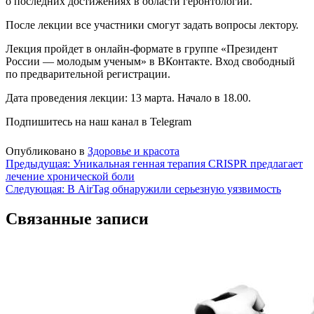
о последних достижениях в области геронтологии.
После лекции все участники смогут задать вопросы лектору.
Лекция пройдет в онлайн-формате в группе «Президент
России — молодым ученым» в ВКонтакте. Вход свободный
по предварительной регистрации.
Дата проведения лекции: 13 марта. Начало в 18.00.
Подпишитесь на наш канал в Telegram
Опубликовано в
Здоровье и красота
Навигация
Предыдущая:
Уникальная генная терапия CRISPR предлагает
лечение хронической боли
по
Следующая:
В AirTag обнаружили серьезную уязвимость
записям
Связанные записи