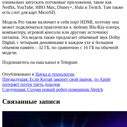
изначально запускать потоковые приложения, такие как
Netflix, YouTube, HBO Max, Disney+, Hulu и Twitch. Там также
есть слот для карт MicroSD.
Модель Pro также включает в себя порт HDMI, поэтому она
может подключаться практически к любому Blu-Ray-плееру,
компьютеру, игровой консоли или другому источнику
питания. Эта модель также предлагает объемный звук Dolby
Digital, с четырьмя динамиками в каждом ухе и большим
объемом памяти – 32 ГБ, по сравнению с 16 ГБ на обычной
модели.
Подпишитесь на наш канал в Telegram
Опубликовано в
Наука и технологии
Навигация
Предыдущая:
Если Китай закроет свой рынок, то Apple
потеряет почти треть доходов
по
Следующая:
Создан новый робот-помощник Stretch
записям
Связанные записи