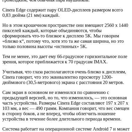
Cinera Edge содержит пару OLED-дисплеев размером всего
0,83 дюйма (21 мм) каждый.
Но в этом крошечном пространстве они вмещают 2560 х 1440
пикселей каждый, которые объединяются, чтобы
сформировать что-то близкое к дисплею 5K. Мы говорим
«близко к“, потому что, хотя это та же самая ширина, но это
только половина высоты «истинных» 5K.
Тем не менее, это дает ему 66-градусное горизонтальное поле
зрения, которое приближается к 70 градусам IMAX.
Учитывая, что глаза располагаются очень близко к дисплеям,
Cinera говорит, что это эквивалентно просмотру 1200-
дюймового (30,5-метрового) экрана с расстояния 20 метров.
Сам экран в основном не изменился по сравнению с
предыдущей версией, но то, что изменилось, — это основная
часть устройства. Размеры Cinera Edge составляют 197 x 207 x
103 мм, а вес — 490 грамм. Компания говорит, что вес смещен
в сторону боков, а не вперед, чтобы облегчить ношение
устройства в течение более длительного периода времени.
Система работает на операционной системе Android 7 и может