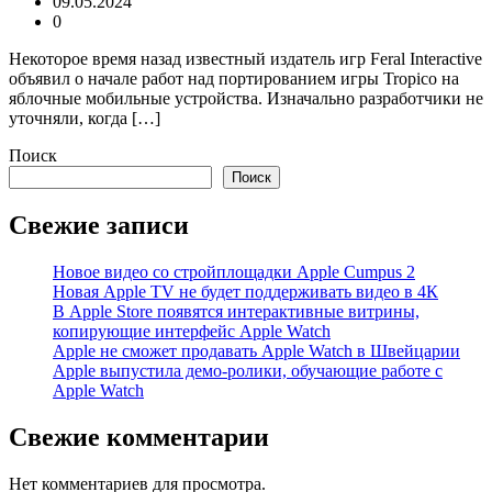
09.05.2024
0
Некоторое время назад известный издатель игр Feral Interactive
объявил о начале работ над портированием игры Tropico на
яблочные мобильные устройства. Изначально разработчики не
уточняли, когда […]
Поиск
Поиск
Свежие записи
Новое видео со стройплощадки Apple Cumpus 2
Новая Apple TV не будет поддерживать видео в 4К
В Apple Store появятся интерактивные витрины,
копирующие интерфейс Apple Watch
Apple не сможет продавать Apple Watch в Швейцарии
Apple выпустила демо-ролики, обучающие работе с
Apple Watch
Свежие комментарии
Нет комментариев для просмотра.