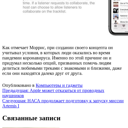
Как отмечает Моррис, при создании своего концепта он
учитывал условия, в которых люди оказались во время
пандемии коронавируса. Именно по этой причине он и
придумал несколько опций, призванных помочь людям
делиться любимыми треками с знакомыми и близкими, даже
если они находятся далеко друг от друга.
Опубликовано в
Компьютеры и гаджеты
Навигация
Предыдущая:
Apple может отказаться от проводных
наушников
по
Следующая:
НАСА продолжает подготовку к запуску миссии
записям
Artemis I
Связанные записи