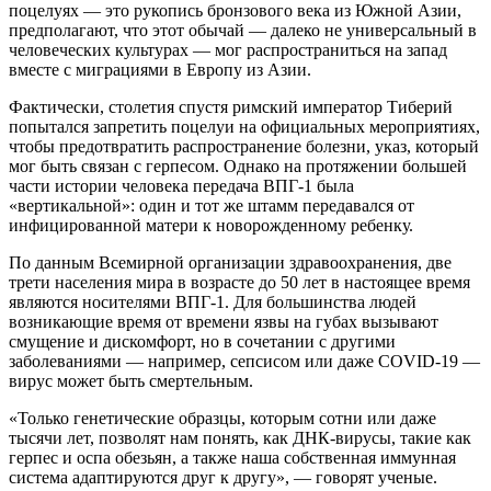
поцелуях — это рукопись бронзового века из Южной Азии,
предполагают, что этот обычай — далеко не универсальный в
человеческих культурах — мог распространиться на запад
вместе с миграциями в Европу из Азии.
Фактически, столетия спустя римский император Тиберий
попытался запретить поцелуи на официальных мероприятиях,
чтобы предотвратить распространение болезни, указ, который
мог быть связан с герпесом. Однако на протяжении большей
части истории человека передача ВПГ-1 была
«вертикальной»: один и тот же штамм передавался от
инфицированной матери к новорожденному ребенку.
По данным Всемирной организации здравоохранения, две
трети населения мира в возрасте до 50 лет в настоящее время
являются носителями ВПГ-1. Для большинства людей
возникающие время от времени язвы на губах вызывают
смущение и дискомфорт, но в сочетании с другими
заболеваниями — например, сепсисом или даже COVID-19 —
вирус может быть смертельным.
«Только генетические образцы, которым сотни или даже
тысячи лет, позволят нам понять, как ДНК-вирусы, такие как
герпес и оспа обезьян, а также наша собственная иммунная
система адаптируются друг к другу», — говорят ученые.