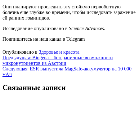
Они планируют проследить эту стойкую первобытную
болезнь еще глубже во времени, чтобы исследовать заражение
ей ранних гоминидов.
Исследование опубликовано в
Science Advances.
Подпишитесь на наш канал в Telegram
Опубликовано в
Здоровье и красота
Навигация
Предыдущая:
Biogena – безграничные возможности
микронутриентов из Австрии
по
Следующая:
ESR выпустила MagSafe-аккумулятор на 10 000
записям
мАч
Связанные записи