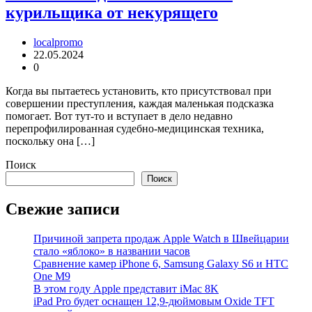
курильщика от некурящего
localpromo
22.05.2024
0
Когда вы пытаетесь установить, кто присутствовал при
совершении преступления, каждая маленькая подсказка
помогает. Вот тут-то и вступает в дело недавно
перепрофилированная судебно-медицинская техника,
поскольку она […]
Поиск
Поиск
Свежие записи
Причиной запрета продаж Apple Watch в Швейцарии
стало «яблоко» в названии часов
Cравнение камер iPhone 6, Samsung Galaxy S6 и HTC
One M9
В этом году Apple представит iMac 8K
iPad Pro будет оснащен 12,9-дюймовым Oxide TFT