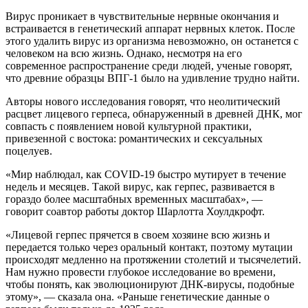
Вирус проникает в чувствительные нервные окончания и
встраивается в генетический аппарат нервных клеток. После
этого удалить вирус из организма невозможно, он останется с
человеком на всю жизнь. Однако, несмотря на его
современное распространение среди людей, ученые говорят,
что древние образцы ВПГ-1 было на удивление трудно найти.
Авторы нового исследования говорят, что неолитический
расцвет лицевого герпеса, обнаруженный в древней ДНК, мог
совпасть с появлением новой культурной практики,
привезенной с востока: романтических и сексуальных
поцелуев.
«Мир наблюдал, как COVID-19 быстро мутирует в течение
недель и месяцев. Такой вирус, как герпес, развивается в
гораздо более масштабных временных масштабах», —
говорит соавтор работы доктор Шарлотта Хоулдкрофт.
«Лицевой герпес прячется в своем хозяине всю жизнь и
передается только через оральный контакт, поэтому мутации
происходят медленно на протяжении столетий и тысячелетий.
Нам нужно провести глубокое исследование во времени,
чтобы понять, как эволюционируют ДНК-вирусы, подобные
этому», — сказала она. «Раньше генетические данные о