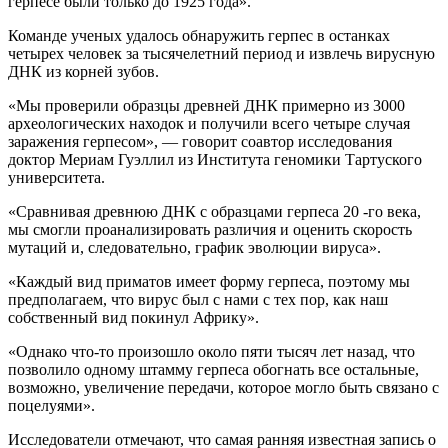
герпесе были только до 1925 года».
Команде ученых удалось обнаружить герпес в останках
четырех человек за тысячелетний период и извлечь вирусную
ДНК из корней зубов.
«Мы проверили образцы древней ДНК примерно из 3000
археологических находок и получили всего четыре случая
заражения герпесом», — говорит соавтор исследования
доктор Мериам Гуэллил из Института геномики Тартуского
университета.
«Сравнивая древнюю ДНК с образцами герпеса 20 -го века,
мы смогли проанализировать различия и оценить скорость
мутаций и, следовательно, график эволюции вируса».
«Каждый вид приматов имеет форму герпеса, поэтому мы
предполагаем, что вирус был с нами с тех пор, как наш
собственный вид покинул Африку».
«Однако что-то произошло около пяти тысяч лет назад, что
позволило одному штамму герпеса обогнать все остальные,
возможно, увеличение передачи, которое могло быть связано с
поцелуями».
Исследователи отмечают, что самая ранняя известная запись о