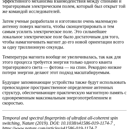
эффективного механизма взаимодействия между спинами и
терагерцовым электрическим полем, который был открыт той
же командой исследователей.
Затем ученые разработали и изготовили очень маленькую
антенну поверх магнита, чтобы сконцентрировать и тем
самым усилить электрическое поле. Это сильнейшее
локальное электрическое поле было достаточным для того,
чтобы намагничивать магнит до его новой ориентации всего
за одну триллионную секунды.
Температура магнита вообще не увеличивалась, так как для
этого процесса требуется энергия только одного кванта
терагерцового света — фотона — на спин. Рекордно низкие
потери энергии делают этот подход масштабируемым.
Будущие запоминающие устройства также будут использовать
превосходное пространственное определение антенных
структур, обеспечивающее практическую магнитную память с
одновременным максимальным энергопотреблением и
скоростью.
Temporal and spectral fingerprints of ultrafast all-coherent spin
switching, Nature (2019). DOI: 10.1038/s41586-019-1174-7 ,
https://www.nature.com/articles/s41586-019-1174-7