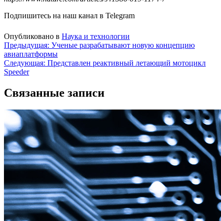
Подпишитесь на наш канал в Telegram
Опубликовано в
Наука и технологии
Навигация
Предыдущая:
Ученые разрабатывают новую концепцию
авиаплатформы
по
Следующая:
Представлен реактивный летающий мотоцикл
записям
Speeder
Связанные записи