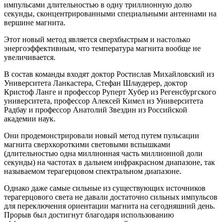
импульсами длительностью в одну триллионную долю
секунды, сконцентрированными специальными антеннами на
вершине магнита.
Этот новый метод является сверхбыстрым и настолько
энергоэффективным, что температура магнита вообще не
увеличивается.
В состав команды входят доктор Ростислав Михайловский из
Университета Ланкастера, Стефан Шлаудерер, доктор
Кристоф Ланге и профессор Руперт Хубер из Регенсбургского
университета, профессор Алексей Кимел из Университета
Радбау и профессор Анатолий Звездин из Российской
академии наук.
Они продемонстрировали новый метод путем пульсации
магнита сверхкороткими световыми вспышками
(длительностью одна миллионная часть миллионной доли
секунды) на частотах в дальнем инфракрасном диапазоне, так
называемом терагерцовом спектральном диапазоне.
Однако даже самые сильные из существующих источников
терагерцового света не давали достаточно сильных импульсов
для переключения ориентации магнита на сегодняшний день.
Прорыв был достигнут благодаря использованию