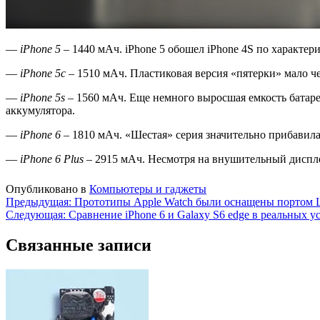
—
iPhone 5
– 1440 мАч. iPhone 5 обошел iPhone 4S по характе
—
iPhone 5
c
– 1510 мАч. Пластиковая версия «пятерки» мало че
—
iPhone 5
s
– 1560 мАч. Еще немного выросшая емкость батаре
аккумулятора.
—
iPhone 6
– 1810 мАч. «Шестая» серия значительно прибавила в
—
iPhone 6 Plus
– 2915 мАч. Несмотря на внушительный диспле
Опубликовано в
Компьютеры и гаджеты
Навигация
Предыдущая:
Прототипы Apple Watch были оснащены портом L
Следующая:
Сравнение iPhone 6 и Galaxy S6 edge в реальных у
по
записям
Связанные записи