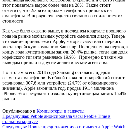
этот показатель вырос более чем на 28%. Также стоит
отметить, что 2/3 всех продаж телефонов пришлось на
смартфоны. В первую очередь это связано со снижением их
стоимости.
Как уже было сказано выше, в последнем квартале прошлого
года на рынке мобильных устройств сменился лидер. Теперь
это звание принадлежит Apple, которая сместила с первого
места корейскую компанию Samsung. По оценкам экспертов, к
концу года купертиновцы заняли 20,4% рынка, тогда как доля
корейского гиганта равнялась 19,9%. Примерно к таким же
выводам пришли и другие аналитические агентства.
По итогам всего 2014 года Samsung осталась лидером
сегмента смартфонов. В общей сложности корейский гигант
реализовал 307,6 млн устройств (24,7% от общемирового
значения). Apple закончила год, продав 191,4 миллиона
iPhone. Этот результат позволил купертиновцам занять 15,4%
рынка.
Опубликовано в
Компьютеры и гаджеты
Навигация
Предыдущая:
Pebble анонсировала часы Pebble Time в
стальном корпусе
по
Следующая:
Новые предположения о стоимости Apple Watch