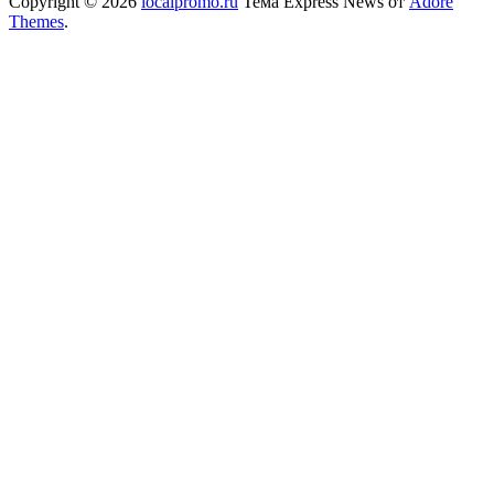
Copyright © 2026
localpromo.ru
Тема Express News от
Adore
Themes
.