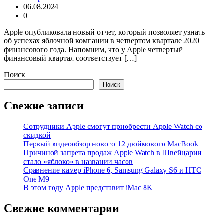
06.08.2024
0
Apple опубликовала новый отчет, который позволяет узнать
об успехах яблочной компании в четвертом квартале 2020
финансового года. Напомним, что у Apple четвертый
финансовый квартал соответствует […]
Поиск
Поиск
Свежие записи
Сотрудники Apple смогут приобрести Apple Watch со
скидкой
Первый видеообзор нового 12-дюймового MacBook
Причиной запрета продаж Apple Watch в Швейцарии
стало «яблоко» в названии часов
Cравнение камер iPhone 6, Samsung Galaxy S6 и HTC
One M9
В этом году Apple представит iMac 8K
Свежие комментарии