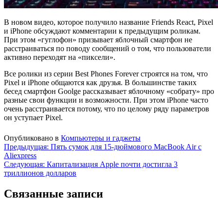
В новом видео, которое получило название Friends React, Pixel
и iPhone обсуждают комментарии к предыдущим роликам.
При этом «гуглофон» призывает яблочный смартфон не
расстраиваться по поводу сообщений о том, что пользователи
активно переходят на «пиксели».
Все ролики из серии Best Phones Forever строятся на том, что
Pixel и iPhone общаются как друзья. В большинстве таких
бесед смартфон Goolge рассказывает яблочному «собрату» про
разные свои функции и возможности. При этом iPhone часто
очень расстраивается потому, что по целому ряду параметров
он уступает Pixel.
Опубликовано в
Компьютеры и гаджеты
Навигация
Предыдущая:
Пять сумок для 15-дюймового MacBook Air с
Aliexpress
по
Следующая:
Капитализация Apple почти достигла 3
записям
триллионов долларов
Связанные записи