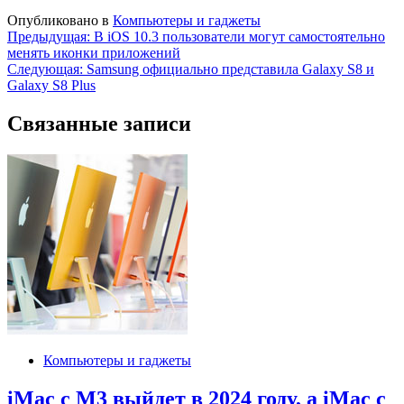
Опубликовано в
Компьютеры и гаджеты
Навигация
Предыдущая:
В iOS 10.3 пользователи могут самостоятельно
менять иконки приложений
по
Следующая:
Samsung официально представила Galaxy S8 и
записям
Galaxy S8 Plus
Связанные записи
Компьютеры и гаджеты
iMac с M3 выйдет в 2024 году, а iMac с