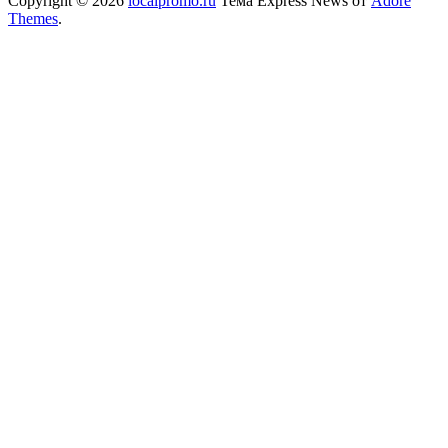
Copyright © 2026
localpromo.ru
Тема Express News от
Adore
Themes
.