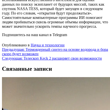
данных по поиску экзопланет от будущих миссий, таких как
спутник NASA TESS, который будет запущен в следующем
году. По его словам, «открытия будут продолжаться».
Самостоятельные компьютерные программы ИИ помогают
людям пробиваться сквозь огромные объемы информации, что
может значительно ускорить темпы научного прогресса.
Подпишитесь на наш канал в Telegram
Опубликовано в
Наука и технологии
Навигация
Предыдущая:
Термоядерный синтез на основе водорода и бора
скоро будет возможен
по
Следующая:
Телескоп Keck 2 расширяет свои возможности
записям
Связанные записи