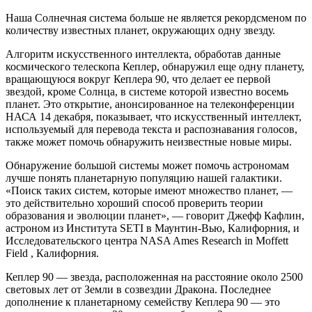
Наша Солнечная система больше не является рекордсменом по
количеству известных планет, окружающих одну звезду.
Алгоритм искусственного интеллекта, обработав данные
космического телескопа Кеплер, обнаружил еще одну планету,
вращающуюся вокруг Кеплера 90, что делает ее первой
звездой, кроме Солнца, в системе которой известно восемь
планет. Это открытие, анонсированное на телеконференции
НАСА 14 декабря, показывает, что искусственный интеллект,
используемый для перевода текста и распознавания голосов,
также может помочь обнаружить неизвестные новые миры.
Обнаружение большой системы может помочь астрономам
лучше понять планетарную популяцию нашей галактики.
«Поиск таких систем, которые имеют множество планет, —
это действительно хороший способ проверить теории
образования и эволюции планет», — говорит Джефф Кафлин,
астроном из Института SETI в Маунтин-Вью, Калифорния, и
Исследовательского центра NASA Ames Research in Moffett
Field , Калифорния.
Кеплер 90 — звезда, расположенная на расстояние около 2500
световых лет от Земли в созвездии Дракона. Последнее
дополнение к планетарному семейству Кеплера 90 — это