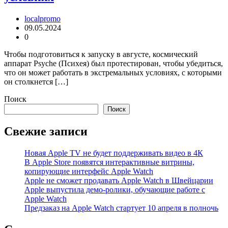
localpromo
09.05.2024
0
Чтобы подготовиться к запуску в августе, космический
аппарат Psyche (Психея) был протестирован, чтобы убедиться,
что он может работать в экстремальных условиях, с которыми
он столкнется […]
Поиск
Поиск
Свежие записи
Новая Apple TV не будет поддерживать видео в 4К
В Apple Store появятся интерактивные витрины,
копирующие интерфейс Apple Watch
Apple не сможет продавать Apple Watch в Швейцарии
Apple выпустила демо-ролики, обучающие работе с
Apple Watch
Предзаказ на Apple Watch стартует 10 апреля в полночь