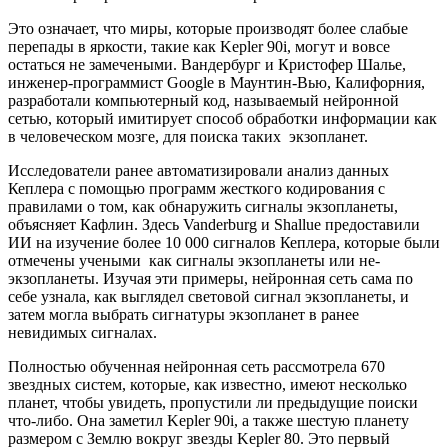
Это означает, что миры, которые производят более слабые
перепады в яркости, такие как Kepler 90i, могут и вовсе
остаться не замечеными. Вандербург и Кристофер Шалье,
инженер-программист Google в Маунтин-Вью, Калифорния,
разработали компьютерный код, называемый нейронной
сетью, который имитирует способ обработки информации как
в человеческом мозге, для поиска таких экзопланет.
Исследователи ранее автоматизировали анализ данных
Кеплера с помощью программ жесткого кодирования с
правилами о том, как обнаружить сигналы экзопланеты,
объясняет Кафлин. Здесь Vanderburg и Shallue предоставили
ИИ на изучение более 10 000 сигналов Кеплера, которые были
отмечены учеными как сигналы экзопланеты или не-
экзопланеты. Изучая эти примеры, нейронная сеть сама по
себе узнала, как выглядел световой сигнал экзопланеты, и
затем могла выбрать сигнатуры экзопланет в ранее
невидимых сигналах.
Полностью обученная нейронная сеть рассмотрела 670
звездных систем, которые, как известно, имеют несколько
планет, чтобы увидеть, пропустили ли предыдущие поиски
что-либо. Она заметил Kepler 90i, а также шестую планету
размером с Землю вокруг звезды Kepler 80. Это первый