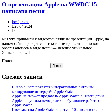
О презентации Apple на WWDC’15
написана песня
localpromo
28.04.2024
0
Мы уже привыкли к видеотрансляциям презентаций Apple, на
нашем сайте проводятся и текстовые трансляции, но вот
обзоры анонсов в виде песен — явление уникальное.
Уникальное […]
Поиск
Поиск
Свежие записи
В Apple Store появятся интерактивные витрины,
копирующие интерфейс Apple Watch
Apple не сможет продавать Apple Watch в Швейцарии
Apple выпустила демо-ролики, обучающие работе с
Apple Watch
Предзаказ на Apple Watch стартует 10 апреля в полночь