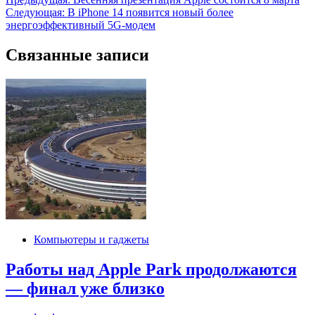
Навигация
Следующая:
В iPhone 14 появится новый более
по
энергоэффективный 5G-модем
записям
Связанные записи
Компьютеры и гаджеты
Работы над Apple Park продолжаются
— финал уже близко