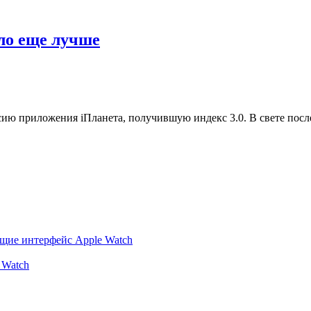
ло еще лучше
ию приложения iПланета, получившую индекс 3.0. В свете посл
ющие интерфейс Apple Watch
 Watch