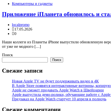
Компьютеры и гаджеты
Приложение iПланета обновилось и ста
localpromo
17.05.2026
0
Наши коллеги из Планеты iPhone выпустили обновленную верс
от уже не модного […]
Поиск
Поиск
Свежие записи
Новая Apple TV не будет поддерживать видео в 4К
В Apple Store появятся интерактивные витрины, копиру
Apple не сможет продавать Apple Watch в Швейцарии
Apple выпустила демо-ролики, обучающие работе с Apple
Предзаказ на Apple Watch стартует 10 апреля в полночь
Свежие комментарии