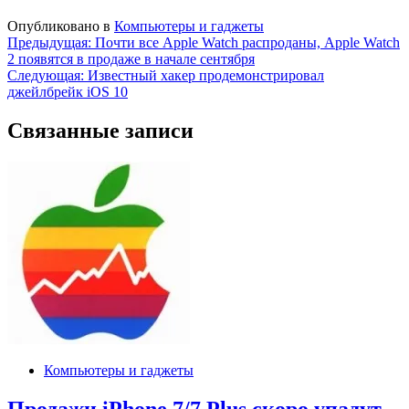
Опубликовано в
Компьютеры и гаджеты
Навигация
Предыдущая:
Почти все Apple Watch распроданы, Apple Watch
2 появятся в продаже в начале сентября
по
Следующая:
Известный хакер продемонстрировал
записям
джейлбрейк iOS 10
Связанные записи
Компьютеры и гаджеты
Продажи iPhone 7/7 Plus скоро упадут