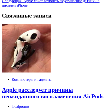
Следующая:
Apple хочет встроить акустические датчики в
записям
дисплей iPhone
Связанные записи
Компьютеры и гаджеты
Apple расследует причины
неожиданного воспламенения AirPods
localpromo