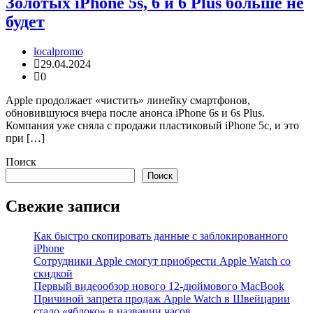
Золотых iPhone 5s, 6 и 6 Plus больше не
будет
localpromo
29.04.2024
0
Apple продолжает «чистить» линейку смартфонов,
обновившуюся вчера после анонса iPhone 6s и 6s Plus.
Компания уже сняла с продажи пластиковый iPhone 5c, и это
при […]
Поиск
Поиск
Свежие записи
Как быстро скопировать данные с заблокированного
iPhone
Сотрудники Apple смогут приобрести Apple Watch со
скидкой
Первый видеообзор нового 12-дюймового MacBook
Причиной запрета продаж Apple Watch в Швейцарии
стало «яблоко» в названии часов