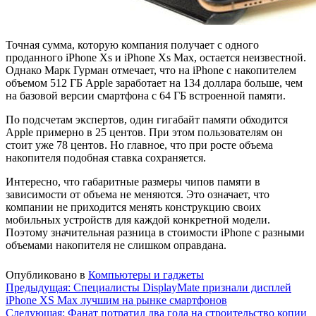
Точная сумма, которую компания получает с одного
проданного iPhone Xs и iPhone Xs Max, остается неизвестной.
Однако Марк Гурман отмечает, что на iPhone с накопителем
объемом 512 ГБ Apple заработает на 134 доллара больше, чем
на базовой версии смартфона с 64 ГБ встроенной памяти.
По подсчетам экспертов, один гигабайт памяти обходится
Apple примерно в 25 центов. При этом пользователям он
стоит уже 78 центов. Но главное, что при росте объема
накопителя подобная ставка сохраняется.
Интересно, что габаритные размеры чипов памяти в
зависимости от объема не меняются. Это означает, что
компании не приходится менять конструкцию своих
мобильных устройств для каждой конкретной модели.
Поэтому значительная разница в стоимости iPhone с разными
объемами накопителя не слишком оправдана.
Опубликовано в
Компьютеры и гаджеты
Навигация
Предыдущая:
Специалисты DisplayMate признали дисплей
iPhone XS Max лучшим на рынке смартфонов
по
Следующая:
Фанат потратил два года на строительство копии