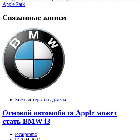
записям
Apple Park
Связанные записи
Компьютеры и гаджеты
Основой автомобиля Apple может
стать BMW i3
localpromo
29.04.2024