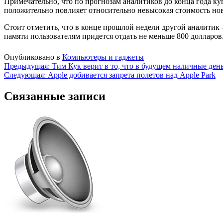
Примечательно, что по прогнозам аналитиков до конца года к
положительно повлияет относительно невысокая стоимость нови
Стоит отметить, что в конце прошлой недели другой аналитик 
памяти пользователям придется отдать не меньше 800 долларов.
Опубликовано в
Компьютеры и гаджеты
Навигация
Предыдущая:
Тим Кук верит в то, что в будущем наличные ден
Следующая:
Apple добивается запрета полетов над Apple Park
по
записям
Связанные записи