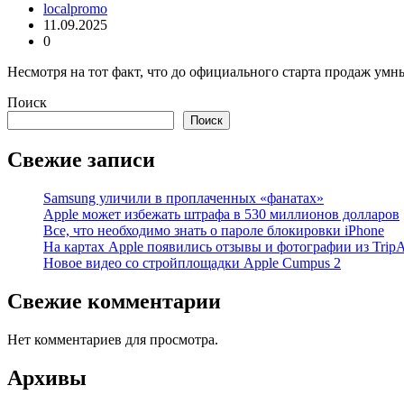
localpromo
11.09.2025
0
Несмотря на тот факт, что до официального старта продаж умн
Поиск
Поиск
Свежие записи
Samsung уличили в проплаченных «фанатах»
Apple может избежать штрафа в 530 миллионов долларов
Все, что необходимо знать о пароле блокировки iPhone
На картах Apple появились отзывы и фотографии из TripA
Новое видео со стройплощадки Apple Cumpus 2
Свежие комментарии
Нет комментариев для просмотра.
Архивы