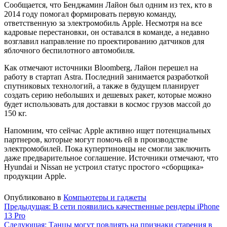
Сообщается, что Бенджамин Лайон был одним из тех, кто в
2014 году помогал формировать первую команду,
ответственную за электромобиль Apple. Несмотря на все
кадровые перестановки, он оставался в команде, а недавно
возглавил направление по проектированию датчиков для
яблочного беспилотного автомобиля.
Как отмечают источники Bloomberg, Лайон перешел на
работу в стартап Astra. Последний занимается разработкой
спутниковых технологий, а также в будущем планирует
создать серию небольших и дешевых ракет, которые можно
будет использовать для доставки в космос грузов массой до
150 кг.
Напомним, что сейчас Apple активно ищет потенциальных
партнеров, которые могут помочь ей в производстве
электромобилей. Пока купертиновцы не смогли заключить
даже предварительное соглашение. Источники отмечают, что
Hyundai и Nissan не устроил статус простого «сборщика»
продукции Apple.
Опубликовано в
Компьютеры и гаджеты
Навигация
Предыдущая:
В сети появились качественные рендеры iPhone
13 Pro
по
Следующая:
Танцы могут повлиять на признаки старения в