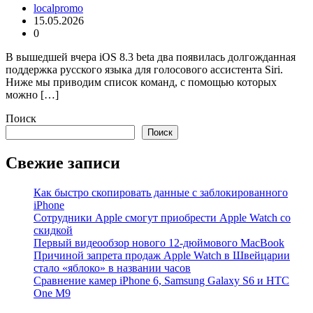
localpromo
15.05.2026
0
В вышедшей вчера iOS 8.3 beta два появилась долгожданная
поддержка русского языка для голосового ассистента Siri.
Ниже мы приводим список команд, с помощью которых
можно […]
Поиск
Поиск
Свежие записи
Как быстро скопировать данные с заблокированного
iPhone
Сотрудники Apple смогут приобрести Apple Watch со
скидкой
Первый видеообзор нового 12-дюймового MacBook
Причиной запрета продаж Apple Watch в Швейцарии
стало «яблоко» в названии часов
Cравнение камер iPhone 6, Samsung Galaxy S6 и HTC
One M9