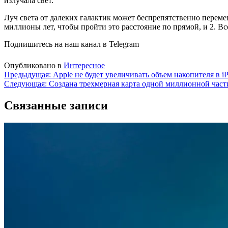
излучала свет.
Луч света от далеких галактик может беспрепятственно перемещ
миллионы лет, чтобы пройти это расстояние по прямой, и 2. Все
Подпишитесь на наш канал в Telegram
Опубликовано в
Интересное
Навигация
Предыдущая:
Apple не будет увеличивать объем накопителя в iP
Следующая:
Создана трехмерная карта одной миллионной част
по
записям
Связанные записи