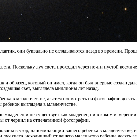
галактик, они буквально не оглядываются назад во времени. Про
вета. Поскольку луч света проходил через почти пустой космиче
ак и образец, который он имел, когда он был впервые создан дал
создавшая свет, выглядела миллионы лет назад.
ебенка в младенчестве, а затем посмотреть на фотографию десять
ш ребенок выглядела в младенчестве.
е младенец и не существует как младенец ни в каком измерении
аты от чернил на отпечатанной фотографии.
ваны в узор, напоминающий вашего ребенка в младенчестве, и по
 луч света, исходивший от вашего маленького ребенка десять ле