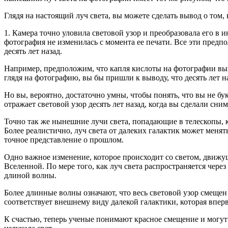
Глядя на настоящий луч света, вы можете сделать вывод о том
1. Камера точно уловила световой узор и преобразовала его в
фотография не изменилась с момента ее печати. Все эти пред
десять лет назад.
Например, предположим, что капля кислоты на фотографии выз
глядя на фотографию, вы бы пришли к выводу, что десять лет 
Но вы, вероятно, достаточно умны, чтобы понять, что вы не бу
отражает световой узор десять лет назад, когда вы сделали сним
Точно так же нынешние лучи света, попадающие в телескопы, 
Более реалистично, луч света от далеких галактик может менят
точное представление о прошлом.
Одно важное изменение, которое происходит со светом, движущ
Вселенной. По мере того, как луч света распространяется чере
длиной волны.
Более длинные волны означают, что весь световой узор смещен
соответствует внешнему виду далекой галактики, которая вперв
К счастью, теперь ученые понимают красное смещение и могут 