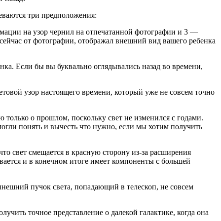
меваются три предположения:
ормации на узор чернил на отпечатанной фотографии и 3 —
 сейчас от фотографии, отображал внешний вид вашего ребенка
ка. Если бы вы буквально оглядывались назад во времени,
ветовой узор настоящего времени, который уже не совсем точно
 только о прошлом, поскольку свет не изменился с годами.
могли понять и вычесть что нужно, если мы хотим получить
что свет смещается в красную сторону из-за расширения
гивается и в конечном итоге имеет компоненты с большей
ынешний пучок света, попадающий в телескоп, не совсем
лучить точное представление о далекой галактике, когда она