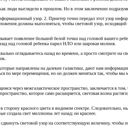
, как люди выглядели в прошлом. Но в этом заключении подразу
 информационный узор. 2. Принтер точно передал этот узор инф
положения должны выполняться, чтобы световой узор, исходящий
ывает появление большой белой точки над головой вашего ребен
назад над головой ребенка парил НЛО или шаровая молния.
квально оглядываетесь назад во времени, а просто смотрите на с
ок.
которые направлены на далекие галактики, дают нам информацию
ься по мере перемещения, но он должен меняться так, чтобы мы 
имся через межгалактическое пространство, заключается в том, 
з пространство, которое само расширяется, световая волна растя
 в сторону красного цвета в видимом спектре. Следовательно, н
ые создала свет миллионы лет назад; он краснее.
сдвинуть световой узор на соответствующую величину, чтобы по