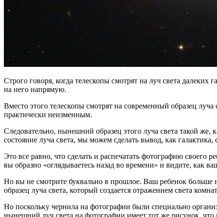
Строго говоря, когда телескопы смотрят на луч света далеких 
на него напрямую.
Вместо этого телескопы смотрят на современный образец луча с
практически неизменным.
Следовательно, нынешний образец этого луча света такой же, к
состояние луча света, мы можем сделать вывод, как галактика, 
Это все равно, что сделать и распечатать фотографию своего р
вы образно «оглядываетесь назад во времени» и видите, как ва
Но вы не смотрите буквально в прошлое. Ваш ребенок больше н
образец луча света, который создается отражением света комн
Но поскольку чернила на фотографии были специально организо
нынешний луч света на фотографии имеет тот же рисунок, что и