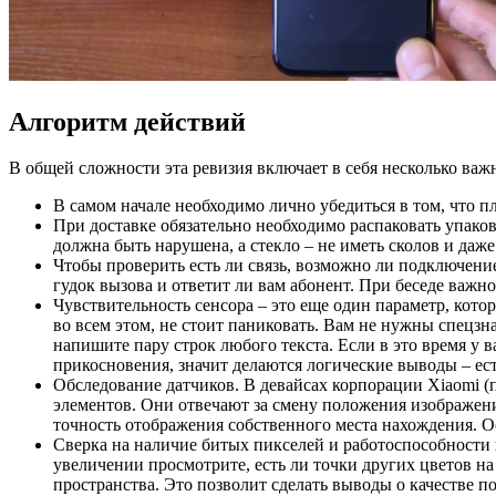
Алгоритм действий
В общей сложности эта ревизия включает в себя несколько важ
В самом начале необходимо лично убедиться в том, что пл
При доставке обязательно необходимо распаковать упаков
должна быть нарушена, а стекло – не иметь сколов и даж
Чтобы проверить есть ли связь, возможно ли подключение
гудок вызова и ответит ли вам абонент. При беседе важн
Чувствительность сенсора – это еще один параметр, кото
во всем этом, не стоит паниковать. Вам не нужны спецз
напишите пару строк любого текста. Если в это время у 
прикосновения, значит делаются логические выводы – ес
Обследование датчиков. В девайсах корпорации Xiaomi (по
элементов. Они отвечают за смену положения изображени
точность отображения собственного места нахождения. О
Сверка на наличие битых пикселей и работоспособности 
увеличении просмотрите, есть ли точки других цветов на
пространства. Это позволит сделать выводы о качестве 