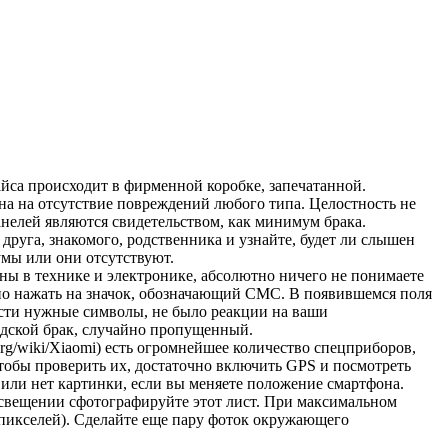
.
вайса происходит в фирменной коробке, запечатанной.
ана на отсутствие повреждений любого типа. Целостность не
анелей являются свидетельством, как минимум брака.
друга, знакомого, родственника и узнайте, будет ли слышен
умы или они отсутствуют.
ьны в технике и электронике, абсолютно ничего не понимаете
жно нажать на значок, обозначающий СМС. В появившемся поля
вести нужные символы, не было реакции на ваши
водской брак, случайно пропущенный.
org/wiki/Xiaomi) есть огромнейшее количество спецприборов,
Чтобы проверить их, достаточно включить GPS и посмотреть
или нет картинки, если вы меняете положение смартфона.
освещении сфотографируйте этот лист. При максимальном
х пикселей). Сделайте еще пару фоток окружающего