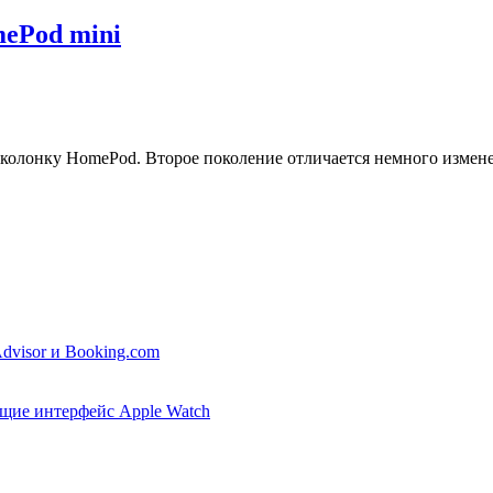
mePod mini
 колонку HomePod. Второе поколение отличается немного изме
dvisor и Booking.com
ющие интерфейс Apple Watch