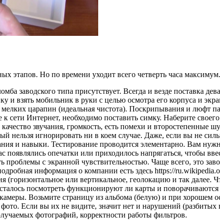
ных этапов. Но по времени уходит всего четверть часа максимум
омба заводского типа присутствует. Всегда и везде поставка де
ку и взять мобильник в руки с целью осмотра его корпуса и экр
е мелких царапин (идеальная чистота). Поскрипывания и люфт п
 к сети Интернет, необходимо поставить симку. Наберите своего 
о качество звучания, громкость, есть помехи и второстепенные ш
рый нельзя игнорировать ни в коем случае. Даже, если вы не сил
нания и навыки. Тестирование проводится элементарно. Вам ну
вас появлялись опечатки или приходилось напрягаться, чтобы в
ть проблемы с экранной чувствительностью. Чаще всего, это за
дробная информация о компании есть здесь https://ru.wikipedia.
я (горизонтальное или вертикальное, геолокацию и так далее. 
сталось посмотреть функционируют ли карты и поворачиваются 
камеры. Возьмите страницу из альбома (белую) и при хорошем 
 фото. Если вы их не видите, значит нет и нарушений (разбиты
получаемых фотографий, корректности работы фильтров.