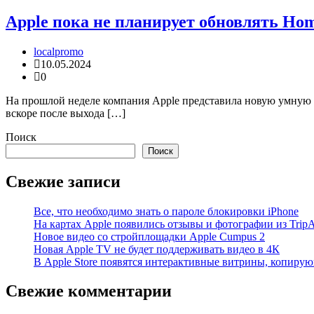
Apple пока не планирует обновлять Ho
localpromo
10.05.2024
0
На прошлой неделе компания Apple представила новую умную
вскоре после выхода […]
Поиск
Поиск
Свежие записи
Все, что необходимо знать о пароле блокировки iPhone
На картах Apple появились отзывы и фотографии из TripA
Новое видео со стройплощадки Apple Cumpus 2
Новая Apple TV не будет поддерживать видео в 4К
В Apple Store появятся интерактивные витрины, копиру
Свежие комментарии