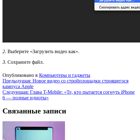
2.
Выберите «Загрузить видео как».
3.
Сохраните файл.
Опубликовано в
Компьютеры и гаджеты
Навигация
Предыдущая:
Новое видео со стройплощадки строящегося
кампуса Apple
по
Следующая:
Глава T-Mobile: «Те, кто пытается согнуть iPhone
записям
6 — полные идиоты»
Связанные записи