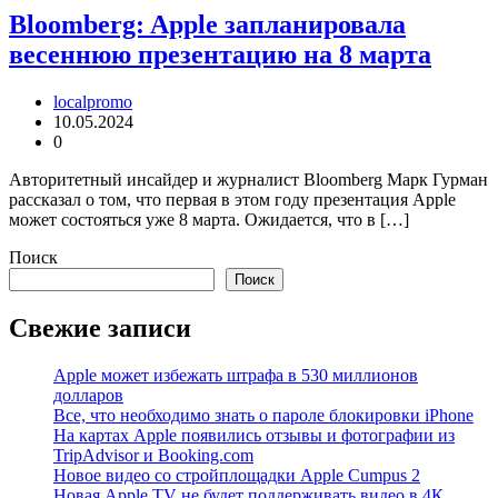
Bloomberg: Apple запланировала
весеннюю презентацию на 8 марта
localpromo
10.05.2024
0
Авторитетный инсайдер и журналист Bloomberg Марк Гурман
рассказал о том, что первая в этом году презентация Apple
может состояться уже 8 марта. Ожидается, что в […]
Поиск
Поиск
Свежие записи
Apple может избежать штрафа в 530 миллионов
долларов
Все, что необходимо знать о пароле блокировки iPhone
На картах Apple появились отзывы и фотографии из
TripAdvisor и Booking.com
Новое видео со стройплощадки Apple Cumpus 2
Новая Apple TV не будет поддерживать видео в 4К