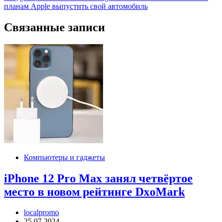
записям
планам Apple выпустить свой автомобиль
Связанные записи
Компьютеры и гаджеты
iPhone 12 Pro Max занял четвёртое
место в новом рейтинге DxoMark
localpromo
25.07.2024