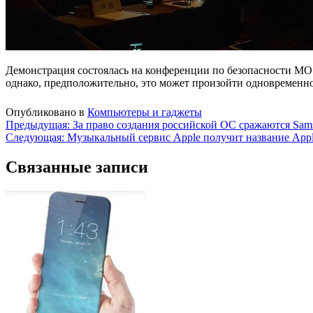
Демонстрация состоялась на конференции по безопасности MOS
однако, предположительно, это может произойти одновременно 
Опубликовано в
Компьютеры и гаджеты
Навигация
Предыдущая:
За право создания российской ОС сражаются Sams
Следующая:
Музыкальный сервис Apple получит название Apple
по
записям
Связанные записи