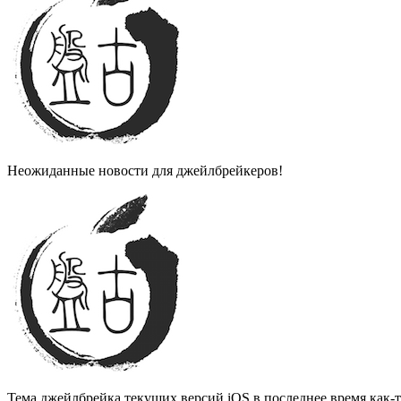
Неожиданные новости для джейлбрейкеров!
Тема джейлбрейка текущих версий iOS в последнее время как-