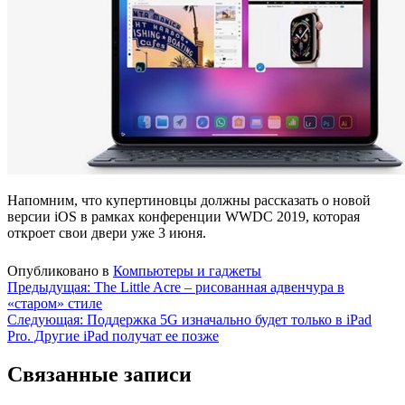
Напомним, что купертиновцы должны рассказать о новой
версии iOS в рамках конференции WWDC 2019, которая
откроет свои двери уже 3 июня.
Опубликовано в
Компьютеры и гаджеты
Навигация
Предыдущая:
The Little Acre – рисованная адвенчура в
«старом» стиле
по
Следующая:
Поддержка 5G изначально будет только в iPad
записям
Pro. Другие iPad получат ее позже
Связанные записи