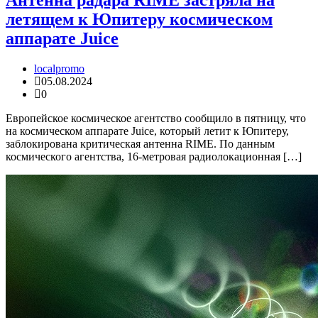
Антенна радара RIME застряла на
летящем к Юпитеру космическом
аппарате Juice
localpromo
05.08.2024
0
Европейское космическое агентство сообщило в пятницу, что
на космическом аппарате Juice, который летит к Юпитеру,
заблокирована критическая антенна RIME. По данным
космического агентства, 16-метровая радиолокационная […]