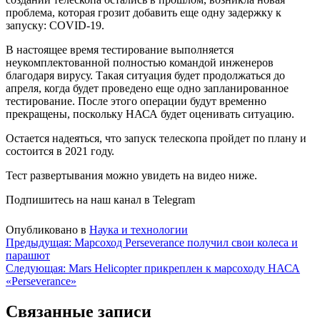
проблема, которая грозит добавить еще одну задержку к
запуску: COVID-19.
В настоящее время тестирование выполняется
неукомплектованной полностью командой инженеров
благодаря вирусу. Такая ситуация будет продолжаться до
апреля, когда будет проведено еще одно запланированное
тестирование. После этого операции будут временно
прекращены, поскольку НАСА будет оценивать ситуацию.
Остается надеяться, что запуск телескопа пройдет по плану и
состоится в 2021 году.
Тест развертывания можно увидеть на видео ниже.
Подпишитесь на наш канал в Telegram
Опубликовано в
Наука и технологии
Навигация
Предыдущая:
Марсоход Perseverance получил свои колеса и
парашют
по
Следующая:
Mars Helicopter прикреплен к марсоходу НАСА
записям
«Perseverance»
Связанные записи